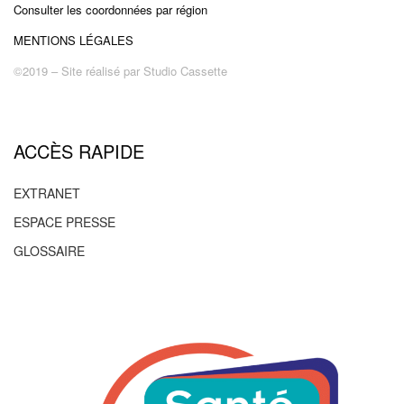
Consulter les coordonnées par région
Permanences téléphoniques et physiques
MENTIONS LÉGALES
©2019 – Site réalisé par
Studio Cassette
Télécharger la fiche action
Le promoteur de l'action
ACCÈS RAPIDE
Fédération française des
EXTRANET
diabétiques
ESPACE PRESSE
Personne responsable de l’action
GLOSSAIRE
Adèle Beguin (Juriste, responsable du service social
et juridique de la fédération)
service.social@federationdesdiabetiques.org
https://www.federationdesdiabetiques.org/
PLUS D'INFOS SUR L'ASSOCIATION