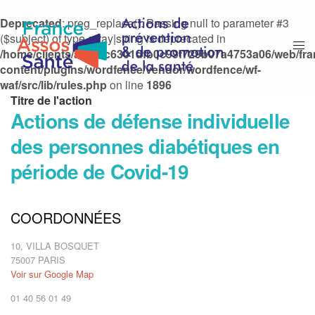
Deprecated
: preg_replace(): Passing null to parameter #3
($subject) of type array|string is deprecated in
/home/clients/afd0bc6301dfb0c99f729b07a4753a06/web/fr
content/plugins/wordfence/vendor/wordfence/wf-
waf/src/lib/rules.php
on line
1896
Titre de l'action
Actions de défense individuelle
des personnes diabétiques en
période de Covid-19
Mis à jour le
25/06/2020
Type d'action
COORDONNÉES
Accompagnement personnalisé des usagers
10, VILLA BOSQUET
75007 PARIS
Actions juridiques ou institutionnelles
Voir sur Google Map
01 40 56 01 49
Opérations de communication