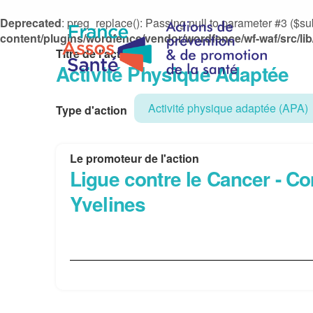
Deprecated
: preg_replace(): Passing null to parameter #3 ($sub
content/plugins/wordfence/vendor/wordfence/wf-waf/src/lib
Titre de l'action
Activité Physique Adaptée
Activité physique adaptée (APA)
Type d'action
Le promoteur de l'action
Ligue contre le Cancer - C
Yvelines