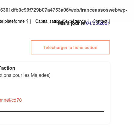
bc6301dfb0c99f729b07a4753a06/web/franceassosweb/wp-
te plateforme ?
Capitalisation d’expérience
Contact
Mis à jour le
04/05/2021
Télécharger la fiche action
’action
ctions pour les Malades)
er.net/cd78