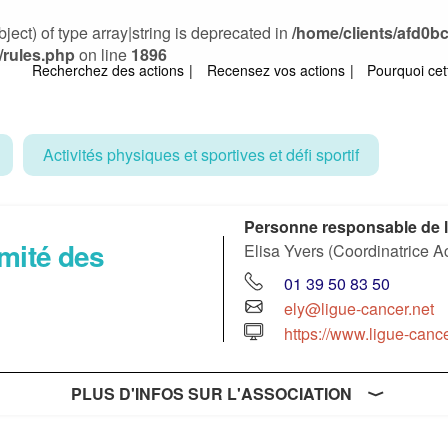
ject) of type array|string is deprecated in
/home/clients/afd0
/rules.php
on line
1896
Recherchez des actions
Recensez vos actions
Pourquoi cet
Activités physiques et sportives et défi sportif
Personne responsable de l
omité des
Elisa Yvers (Coordinatrice A
01 39 50 83 50
ely@ligue-cancer.net
https://www.ligue-canc
PLUS D'INFOS SUR L'ASSOCIATION