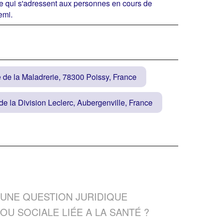
me qui s'adressent aux personnes en cours de
emi.
de la Maladrerie, 78300 Poissy, France
e la Division Leclerc, Aubergenville, France
 de reprendre ou de démarrer une activité
UNE QUESTION JURIDIQUE
ous et gratuits
RETOUR
OU SOCIALE LIÉE A LA SANTÉ ?