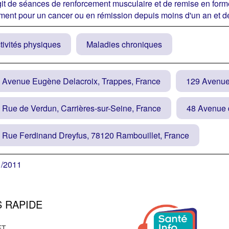
agit de séances de renforcement musculaire et de remise en for
ement pour un cancer ou en rémission depuis moins d'un an et d
tivités physiques
Maladies chroniques
 Avenue Eugène Delacroix, Trappes, France
129 Avenue 
 Rue de Verdun, Carrières-sur-Seine, France
48 Avenue d
 Rue Ferdinand Dreyfus, 78120 Rambouillet, France
1/2011
ttre aux malades et aux personnes en rémission de poursuivre,
 RAPIDE
que et sportive en proposant des cours adaptés, accessibles à t
ET