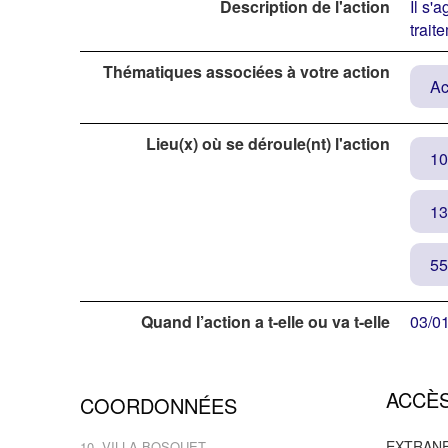
Description de l'action
Il s'
trait
Thématiques associées à votre action
Ac
Lieu(x) où se déroule(nt) l'action
10
13
55
Quand l’action a t-elle ou va t-elle
03/0
débuter ?
Quels sont vos objectifs par rapport à
Perme
ACCÈS
COORDONNÉES
cette action ?
physi
EXTRAN
10, VILLA BOSQUET