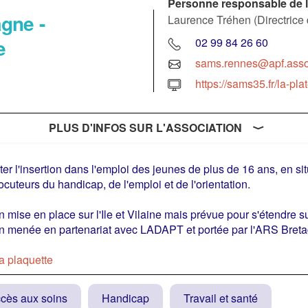
Personne responsable de l
gne -
Laurence Tréhen (Directric
e
02 99 84 26 60
sams.rennes@apf.asso
https://sams35.fr/la-pl
PLUS D'INFOS SUR L'ASSOCIATION
iter l'insertion dans l'emploi des jeunes de plus de 16 ans, en s
locuteurs du handicap, de l'emploi et de l'orientation.
n mise en place sur l'Ile et Vilaine mais prévue pour s'étendre s
n menée en partenariat avec LADAPT et portée par l'ARS Bret
la plaquette
cès aux soins
Handicap
Travail et santé