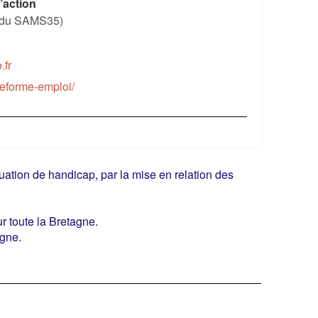
’action
e du SAMS35)
.fr
ateforme-emploi/
ituation de handicap, par la mise en relation des
ur toute la Bretagne.
agne.