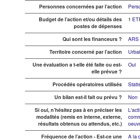
Personnes concernées par l’action
Perso
Budget de l’action et/ou détails des
1 ET
postes de dépenses
Qui sont les financeurs ?
ARS 
Territoire concerné par l’action
Urbai
Une évaluation a t-elle été faite ou est-
Oui
elle prévue ?
Procédés opératoires utilisés
Stati
Un bilan est-il fait ou prévu ?
Non
Si oui, n’hésitez pas à en préciser les
L'act
modalités (remis en interne, externe,
comme
résultats obtenus ou attendus, etc.)
oeuvr
Fréquence de l’action - Est-ce une
A la