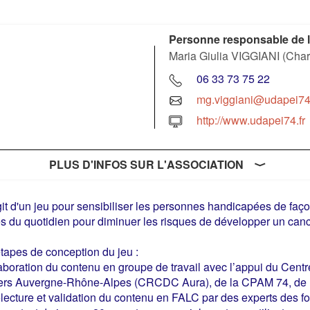
Personne responsable de l
Maria Giulia VIGGIANI (Char
06 33 73 75 22
mg.viggiani@udapei74.
http://www.udapei74.fr
PLUS D'INFOS SUR L'ASSOCIATION
agit d'un jeu pour sensibiliser les personnes handicapées de faço
s du quotidien pour diminuer les risques de développer un canc
tapes de conception du jeu :
aboration du contenu en groupe de travail avec l’appui du Cent
ers Auvergne-Rhône-Alpes (CRCDC Aura), de la CPAM 74, de l
lecture et validation du contenu en FALC par des experts des f