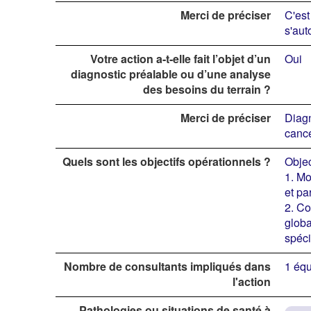
Merci de préciser
C'est
s'aut
Votre action a-t-elle fait l’objet d’un
Oui
diagnostic préalable ou d’une analyse
des besoins du terrain ?
Merci de préciser
Diagn
cance
Quels sont les objectifs opérationnels ?
Objec
1. Mo
et pa
2. Co
globa
spéci
Nombre de consultants impliqués dans
1 équ
l'action
Pathologies ou situations de santé à