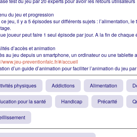
ase test du jeu par 20 experts pour avoir les retours utilisateurs
nu du jeu et progression
ce jeu, il y a 5 épisodes sur différents sujets : l’alimentation, le 
tage.
e joueur peut faire 1 seul épisode par jour. A la fin de chaque ép
ités d’accès et animation
ès au jeu depuis un smartphone, un ordinateur ou une tablette av
://www.jeu-preventionfalc.fr/#/accueil
ation d’un guide d’animation pour faciliter l’animation du jeu pa
tivités physiques
Addictions
Alimentation
Dé
ucation pour la santé
Handicap
Précarité
Qu
eillissement