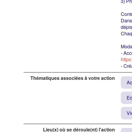
3) Ph
Conte
Dans 
dépis
Chaqu
Modal
- Acc
https
- Cré
Thématiques associées à votre action
Ac
Ed
Vi
Lieu(x) où se déroule(nt) l'action