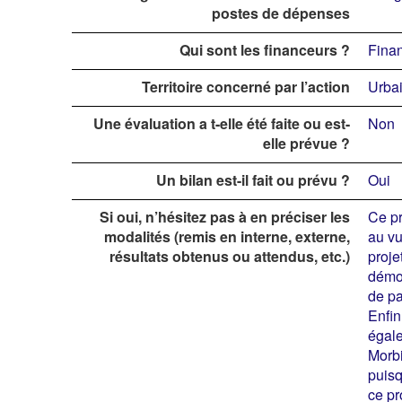
postes de dépenses
Qui sont les financeurs ?
Finan
Territoire concerné par l’action
Urbai
Une évaluation a t-elle été faite ou est-
Non
elle prévue ?
Un bilan est-il fait ou prévu ?
Oui
Si oui, n’hésitez pas à en préciser les
Ce pr
modalités (remis en interne, externe,
au vu
résultats obtenus ou attendus, etc.)
proje
démon
de p
Enfin
égale
Morbi
puisq
ce pr