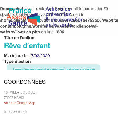
Deprecated
: preg_replace(): Passing null to parameter #3
($subject) of type array|string is deprecated in
/home/clients/afd0bc6301dfb0c99f729b07a4753a06/web/fr
content/plugins/wordfence/vendor/wordfence/wf-
waf/src/lib/rules.php
on line
1896
Titre de l'action
Rêve d’enfant
Mis à jour le
17/02/2020
Type d'action
Accompagnement personnalisé des usagers
COORDONNÉES
Activités culturelles et artistiques
10, VILLA BOSQUET
Activités physiques et sportives et défi sportif
75007 PARIS
Voir sur Google Map
Loisirs et vacances
01 40 56 01 49