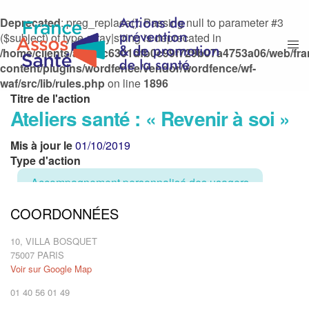
Deprecated
: preg_replace(): Passing null to parameter #3
($subject) of type array|string is deprecated in
/home/clients/afd0bc6301dfb0c99f729b07a4753a06/web/fr
content/plugins/wordfence/vendor/wordfence/wf-
waf/src/lib/rules.php
on line
1896
Titre de l'action
Ateliers santé : « Revenir à soi »
Mis à jour le
01/10/2019
Type d'action
Accompagnement personnalisé des usagers
COORDONNÉES
Actions auprès de publics à risques
10, VILLA BOSQUET
Ateliers pédagogiques et d'informations
75007 PARIS
Voir sur Google Map
Rencontres, groupes de parole, réunions
01 40 56 01 49
d'informations, …