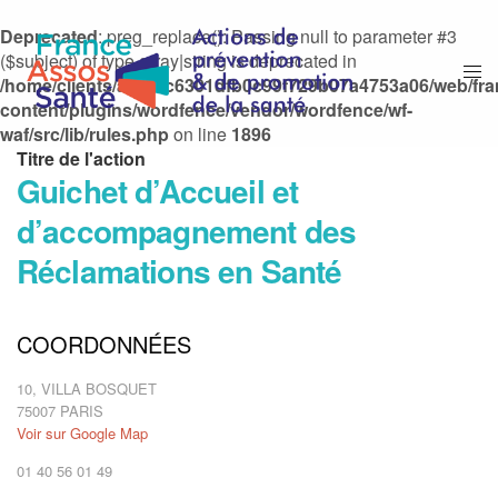
Deprecated
: preg_replace(): Passing null to parameter #3
($subject) of type array|string is deprecated in
/home/clients/afd0bc6301dfb0c99f729b07a4753a06/web/fr
content/plugins/wordfence/vendor/wordfence/wf-
waf/src/lib/rules.php
on line
1896
Titre de l'action
Guichet d’Accueil et
d’accompagnement des
Réclamations en Santé
Mis à jour le
18/05/2021
Type d'action
COORDONNÉES
Accompagnement personnalisé des usagers
10, VILLA BOSQUET
75007 PARIS
Permanences téléphoniques et physiques
Voir sur Google Map
01 40 56 01 49
Télécharger la fiche action