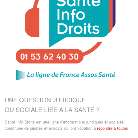
Description de l'action
Écouter les réclamations, les plaintes, et les demandes
de médiation en santé de tous les citoyens
Informer les usagers de leurs droits
Orienter vers la structure appropriée
Accompagner l’usager dans sa démarche de
réclamation
S’assurer du suivi de la demande et de la réponse
apportée
Thématiques associées à votre action
UNE QUESTION JURIDIQUE
Accès aux soins
Coût de la santé
OU SOCIALE LIÉE A LA SANTÉ ?
Santé Info Droits est une ligne d’informations juridiques et sociales
Crise sanitaire Covid-19
constituée de juristes et avocats qui ont vocation à
répondre à toutes
questions en lien avec le droit de la santé.