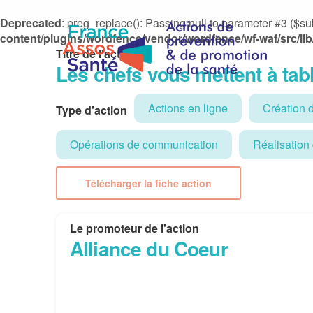
Deprecated
: preg_replace(): Passing null to parameter #3 ($sub
content/plugins/wordfence/vendor/wordfence/wf-waf/src/lib
Titre de l'action
Les chefs vous mettent à tab
Actions en ligne
Création 
Type d'action
Opérations de communication
Réalisation
Télécharger la fiche action
Le promoteur de l'action
Alliance du Coeur