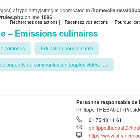
ject) of type array|string is deprecated in
/home/clients/afd0
/rules.php
on line
1896
Recherchez des actions
Recensez vos actions
Pourquoi cet
le – Emissions culinaires
de contenus
Education pour la santé
 de supports de communication (papier, vidéo, …)
Personne responsable de l
Philippe THEBAULT (Présiden
01 75 43 11 61
philippe.thebault9@out
https://www.alliancecoeu