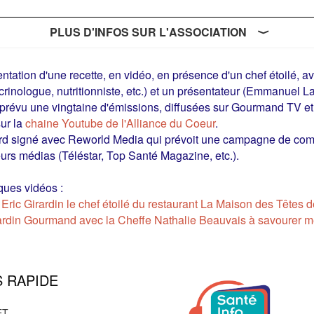
PLUS D'INFOS SUR L'ASSOCIATION
ntation d'une recette, en vidéo, en présence d'un chef étoilé, a
rinologue, nutritionniste, etc.) et un présentateur (Emmanuel L
t prévu une vingtaine d'émissions, diffusées sur Gourmand TV et
ur la
chaine Youtube de l'Alliance du Coeur
.
d signé avec Reworld Media qui prévoit une campagne de commu
eurs médias (Téléstar, Top Santé Magazine, etc.).
ues vidéos :
Eric Girardin le chef étoilé du restaurant La Maison des Têtes 
rdin Gourmand avec la Cheffe Nathalie Beauvais à savourer mê
imentation
Education pour la santé
Maladies chro
 RAPIDE
 Rue Lebouis, Paris, France
ET