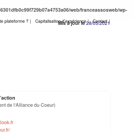
bc6301dfb0c99f729b07a4753a06/web/franceassosweb/wp-
te plateforme ?
Capitalisation d’expérience
Contact
Mis à jour le
28/05/2021
’action
t de l'Alliance du Coeur)
look.fr
r.fr/