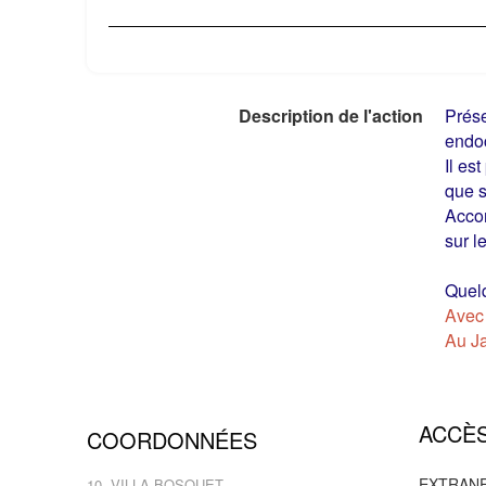
Description de l'action
Prése
endoc
Il es
que s
Accor
sur l
Quelq
Avec 
Au Ja
Thématiques associées à votre action
Al
ACCÈS
COORDONNÉES
Lieu(x) où se déroule(nt) l'action
10
EXTRAN
10, VILLA BOSQUET